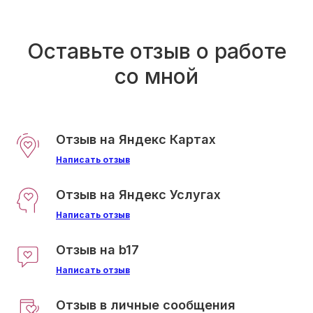
верила и готова была опустить руки, но
спустя несколько месяцев продуктивной
работы, вижу этот колоссальный
Оставьте отзыв о работе
прогресс и понимаю, что точно хочу
со мной
прожить эту жизнь в гармонии с собой и
быть наполненным сосудом!
Спасибо, Анна, вы вернули мне себя🙏
Отзыв на Яндекс Картах
Написать отзыв
Отзыв на Яндекс Услугах
Написать отзыв
Отзыв на b17
Написать отзыв
Отзыв в личные сообщения